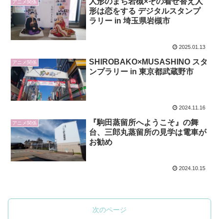
人形のまち岩槻×その着せ替え人
アニメ関係
形は恋をする デジタルスタンプ
ラリー in 埼玉県岩槻市
2025.01.13
SHIROBAKO×MUSASHINO スタ
アニメ関係
ンプラリー in 東京都武蔵野市
2024.11.16
『駒田蒸留所へようこそ』の舞
アニメ関係
台、三郎丸蒸留所の見学は電車が
お勧め
2024.10.15
次のページ