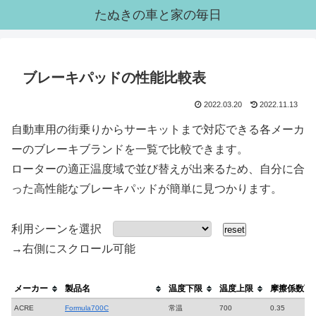
たぬきの車と家の毎日
ブレーキパッドの性能比較表
2022.03.20
2022.11.13
自動車用の街乗りからサーキットまで対応できる各メーカ
ーのブレーキブランドを一覧で比較できます。
ローターの適正温度域で並び替えが出来るため、自分に合
った高性能なブレーキパッドが簡単に見つかります。
利用シーンを選択
reset
→右側にスクロール可能
メーカー
製品名
温度下限
温度上限
摩擦係数下
ACRE
Formula700C
常温
700
0.35