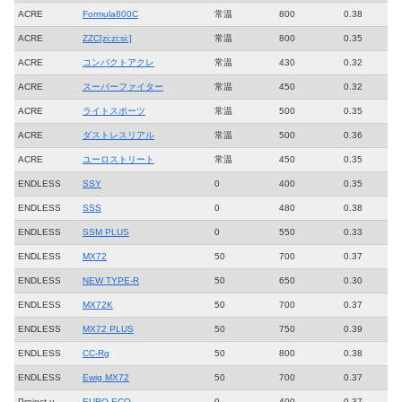
ACRE
Formula800C
常温
800
0.38
ACRE
ZZC[zi:zi:si:]
常温
800
0.35
ACRE
コンパクトアクレ
常温
430
0.32
ACRE
スーパーファイター
常温
450
0.32
ACRE
ライトスポーツ
常温
500
0.35
ACRE
ダストレスリアル
常温
500
0.36
ACRE
ユーロストリート
常温
450
0.35
ENDLESS
SSY
0
400
0.35
ENDLESS
SSS
0
480
0.38
ENDLESS
SSM PLUS
0
550
0.33
ENDLESS
MX72
50
700
0.37
ENDLESS
NEW TYPE-R
50
650
0.30
ENDLESS
MX72K
50
700
0.37
ENDLESS
MX72 PLUS
50
750
0.39
ENDLESS
CC-Rg
50
800
0.38
ENDLESS
Ewig MX72
50
700
0.37
Project μ
EURO ECO
0
400
0.37