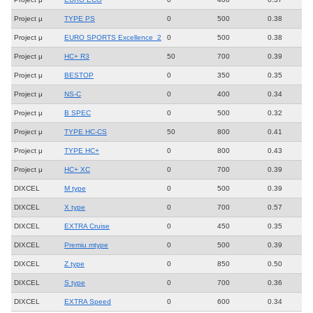
Project μ
TYPE PS
0
500
0.38
Project μ
EURO SPORTS Excellence_2
0
500
0.38
Project μ
HC+ R3
50
700
0.39
Project μ
BESTOP
0
350
0.35
Project μ
NS-C
0
400
0.34
Project μ
B SPEC
0
500
0.32
Project μ
TYPE HC-CS
50
800
0.41
Project μ
TYPE HC+
0
800
0.43
Project μ
HC+ XC
0
700
0.39
DIXCEL
M type
0
500
0.39
DIXCEL
X type
0
700
0.57
DIXCEL
EXTRA Cruise
0
450
0.35
DIXCEL
Premiu mtype
0
500
0.39
DIXCEL
Z type
0
850
0.50
DIXCEL
S type
0
700
0.36
DIXCEL
EXTRA Speed
0
600
0.34