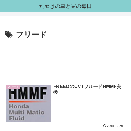
たぬきの車と家の毎日
フリード
FREEDのCVTフルードHMMF交
フリード
換
2015.12.25