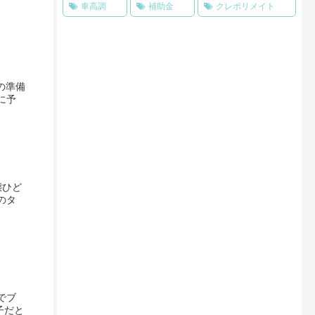
車高調
補助金
クレポリメイト
の準備
に予
態ひど
のタ
でブ
子だと