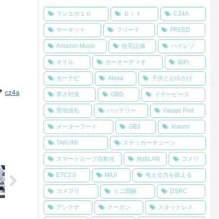
ランエボ１０
ＤＩＹ
CZ4A
サーキット
フリード
FREED
Amazon Music
住宅設備
ハイレゾ
オイル
カーオーディオ
節約
カーナビ
Alexa
子供とお出かけ
cz4a
寒さ対策
OBD
イヤーピース
聖地巡礼
バッテリー
Gauge Pod
メーターフード
GB3
Xiaomi
TAKUMI
ステッカーチューン
スマートループ自動化
無線LAN
コメリ
ETC2.0
MIUI
考える力を鍛える
コメプリ
ミニ四駆
DSRC
アンテナ
クーポン
スタッドレス