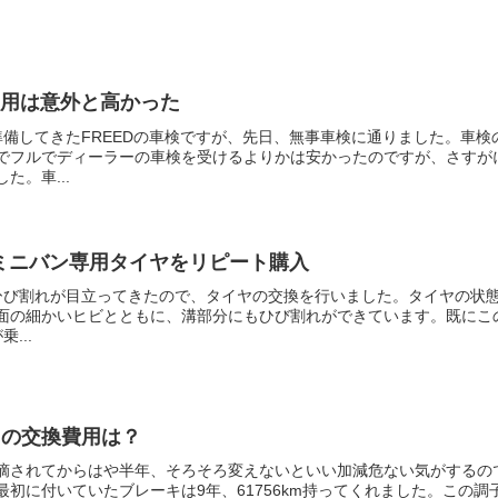
費用は意外と高かった
準備してきたFREEDの車検ですが、先日、無事車検に通りました。車検
でフルでディーラーの車検を受けるよりかは安かったのですが、さすが
。車...
るミニバン専用タイヤをリピート購入
表面のひび割れが目立ってきたので、タイヤの交換を行いました。タイヤの状
面の細かいヒビとともに、溝部分にもひび割れができています。既にこ
...
ドの交換費用は？
摘されてからはや半年、そろそろ変えないといい加減危ない気がするの
初に付いていたブレーキは9年、61756km持ってくれました。この調