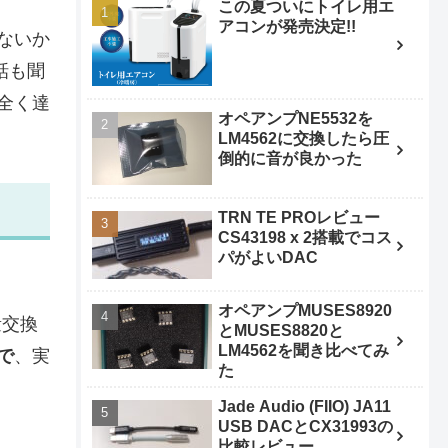
この夏ついにトイレ用エ
アコンが発売決定!!
ないか
話も聞
全く達
オペアンプNE5532を
LM4562に交換したら圧
倒的に音が良かった
TRN TE PROレビュー
CS43198 x 2搭載でコス
パがよいDAC
オペアンプMUSES8920
量交換
とMUSES8820と
LM4562を聞き比べてみ
で
、実
た
Jade Audio (FIIO) JA11
USB DACとCX31993の
比較レビュー