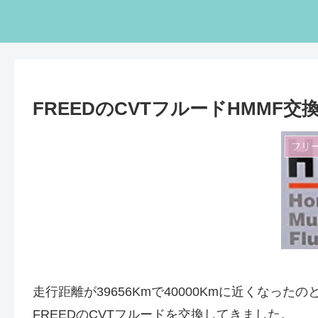
FREEDのCVTフルードHMMF交
フリ
走行距離が39656Kmで40000Kmに近くな
FREEDのCVTフルードを交換してきました。