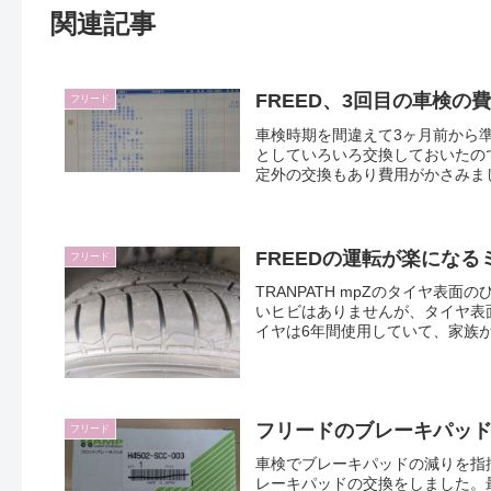
関連記事
FREED、3回目の車検の
フリード
車検時期を間違えて3ヶ月前から
としていろいろ交換しておいたの
定外の交換もあり費用がかさみました
FREEDの運転が楽にな
フリード
TRANPATH mpZのタイヤ
いヒビはありませんが、タイヤ表
イヤは6年間使用していて、家族が乗
フリードのブレーキパッ
フリード
車検でブレーキパッドの減りを指
レーキパッドの交換をしました。最