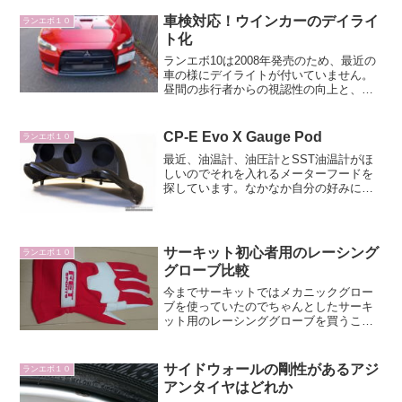
車検対応！ウインカーのデイライ
ランエボ１０
ト化
ランエボ10は2008年発売のため、最近の
車の様にデイライトが付いていません。
昼間の歩行者からの視認性の向上と、ま
だまだ乗る予定なので最近の車に見える
ことを目指してデイライトを取り付けま
した。デイタイムランプを後付けするタ
CP-E Evo X Gauge Pod
ランエボ１０
イプの製品初めはよ...
最近、油温計、油圧計とSST油温計がほ
しいのでそれを入れるメーターフードを
探しています。なかなか自分の好みに合
うものが無いのですが、 海外のサイトで
面白いメーターフードを見つけました。
通常のメーターの上にかぶさるように配
置されます。試しに自...
サーキット初心者用のレーシング
ランエボ１０
グローブ比較
今までサーキットではメカニックグロー
ブを使っていたのでちゃんとしたサーキ
ット用のレーシンググローブを買うこと
にしました。レーシンググローブのメー
カーにはOMPやPUMA、FETなど数多く
ありますが、その中でも安くて高機能で
サイドウォールの剛性があるアジ
ランエボ１０
見た目に格好いいを...
アンタイヤはどれか