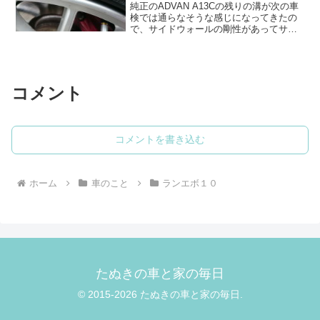
純正のADVAN A13Cの残りの溝が次の車
検では通らなそうな感じになってきたの
で、サイドウォールの剛性があってサー
キットも走れるアジアンタイヤを探して
みました。本当は同じADVAN NEOVAと
か欲しいのですが、さすがに高すぎる。
純正 A...
コメント
コメントを書き込む
ホーム
車のこと
ランエボ１０
たぬきの車と家の毎日
© 2015-2026 たぬきの車と家の毎日.