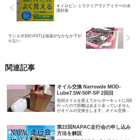
キイロビン ミラクリアでドアミラーの水
滴対策
ランエボ10のSSTは油温がなかなか下が
らない
関連記事
オイル交換 Narrowde MOD-
ランエボ１０
Lube7.5W-50P-SP 2回目
前回オイルを変えてからサーキットに2回
行ったので距離はあまり走っていません
がオイルの交換をします。オイル交換前
の状態サーキットでの走行回数、1/31
富士スピードウェイ本コース 30分 x
12/12 富士スピードウェイ本コース 30
第22回NAPAC走行会の申し込み
ランエボ１０
分 x...
方法を解説