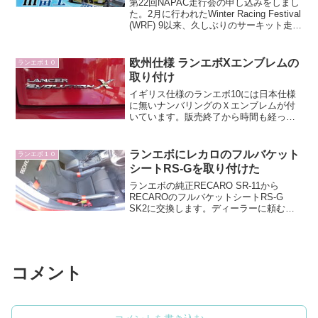
第22回NAPAC走行会の申し込みをしまし
た。2月に行われたWinter Racing Festival
(WRF) 9以来、久しぶりのサーキット走行
会でコースは富士スピードウェイ・レー
シングコースです!!NAPAC走行会はたま
たま富士スピ...
欧州仕様 ランエボXエンブレムの
ランエボ１０
取り付け
イギリス仕様のランエボ10には日本仕様
に無いナンバリングのＸエンブレムが付
いています。販売終了から時間も経って
きたので廃盤になる部品も多く、1年前な
ら買えた英国三菱用のボルテックスジェ
ネレーターも今では買うことが出来なく
ランエボにレカロのフルバケット
ランエボ１０
なりました。そんな事...
シートRS-Gを取り付けた
ランエボの純正RECARO SR-11から
RECAROのフルバケットシートRS-G
SK2に交換します。ディーラーに頼むと
工賃は6000円ぐらいですが、今回もDIY
で交換します。セミバケットシートSR-
11の取り外し純正のRS-11の取り外...
コメント