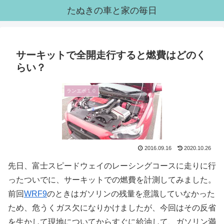
たぬきの車と家の毎日
サーキットで全開走行すると燃費はどのく
らい？
ランエボ１０
2016.09.16
2020.10.26
先日、富士スピードウェイのレーシングコースに走りに行
ったついでに、サーキットでの燃費を計測してみました。
前回
WRF9
のときはガソリンの残量を意識していなかった
ため、危うくガス欠になりかけましたが、今回はその反省
を生かして現地についてからすぐに給油して、ガソリン満