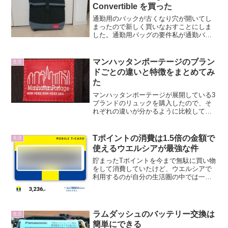
Convertible を買った
通勤用のバックが古くなり穴が開いてし
まったので新しく買いなおすことにしま
した。通勤用バッグの要件私が通勤バッ
クに求めるものは・肩に斜め掛けでき
る・フタがパタパタとあけられるタイ
プ・A4のファイルやノートパソコンが問
マンハッタンポーテージのブラン
生活
題なく入るとくにバックのフ...
ドごとの違いと特徴をまとめてみ
た
マンハッタンポーテージが展開している3
ブランドのリュックを購入したので、そ
れぞれの違いが分かるように比較してま
とめてみました。マンハッタンポーテー
ジ レッドレーベルマンハッタンポーテ
ージと言えばこの赤いマンハッタンのビ
Tポイントの消費は1.5倍の金額で
生活
ルを描いたロゴです。メ...
使えるウエルシアが最強な件
貯まったTポイントを今まで無駄に買い物
をして消費していたけど、ウエルシアで
利用するのが自分の生活圏の中では一番
効率が良い事に気がつきました。ウエル
シアが最強な理由単純にTポイントをお金
として使う場合の還元率が異常に良いの
です。例えばウエルシ...
ラムダッシュのバッテリー交換は
生活
簡単にできる