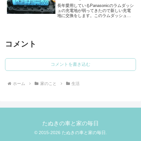
長年愛用しているPanasonicのラムダッシ
ュの充電地が弱ってきたので新しい充電
地に交換をします。このラムダッシュは
初めて使ったときに切れ味の鋭さに感動
して、以来ずっと買い換えることなく使
っています。ES-LA52のバッテリーを探
すありが...
コメント
コメントを書き込む
ホーム
家のこと
生活
たぬきの車と家の毎日
© 2015-2026 たぬきの車と家の毎日.