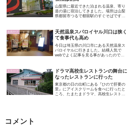
山梨県に最近できた泊まれる温泉、寄り
道の湯に宿泊してきました。場所は山梨
県都留市つるで都留駅のすぐそばです。
独特な威圧感のある外観まず目にするの
は黒い外壁に大きく入れられた赤色の温
泉マークです。施設は結構大きめなので
天然温泉スパロイヤル川口は狭く
お出かけ
かなりの威圧感です。入り...
て食事代も高め
今日は埼玉県の川口市にある天然温泉ス
パロイヤルに行きました。結構人気で
webでよく記事を見る事があったので期
待して行きました。今回は温泉と食事と
マンガ今回は子供といっしょなので岩盤
浴には入れません。温泉に入って食事と
ドラマ高校生レストランの舞台に
お出かけ
マンガを楽しんできました...
なったレストランに行った
東京都の日の出町にある『ひので肝要の
里』にアイスクリームを食べに行ったと
ころ、たまたまドラマ、高校生レストラ
ンのロケ地を見つけました。場所は『ひ
ので肝要の里』の2階部分というのでしょ
うか、上の部分にあります。ドラマの放
映が2011年なのでだ...
コメント