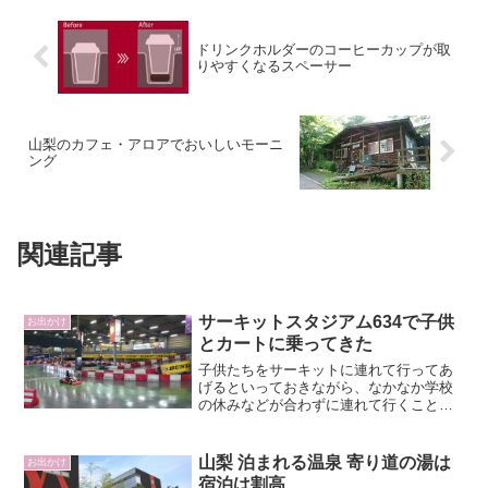
ドリンクホルダーのコーヒーカップが取
りやすくなるスペーサー
山梨のカフェ・アロアでおいしいモーニ
ング
関連記事
サーキットスタジアム634で子供
お出かけ
とカートに乗ってきた
子供たちをサーキットに連れて行ってあ
げるといっておきながら、なかなか学校
の休みなどが合わずに連れて行くことが
出来ないので、代わりに子供たちにカー
ト体験をさせてきました。サーキットス
タジアム634とは倉庫のような場所の中に
山梨 泊まれる温泉 寄り道の湯は
お出かけ
作られた屋内の全天候...
宿泊は割高