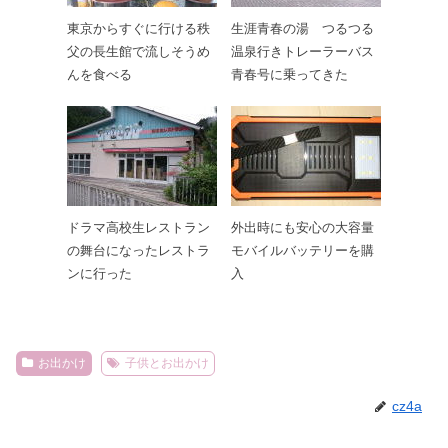
東京からすぐに行ける秩
生涯青春の湯 つるつる
父の長生館で流しそうめ
温泉行きトレーラーバス
んを食べる
青春号に乗ってきた
ドラマ高校生レストラン
外出時にも安心の大容量
の舞台になったレストラ
モバイルバッテリーを購
ンに行った
入
お出かけ
子供とお出かけ
cz4a