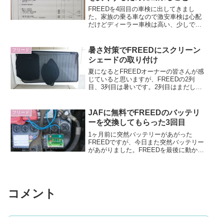
FREEDを4回目の車検に出してきまし
た。家族の乗る車なので激安車検は心配
だけどディーラー車検は高い、少しでも
安く車検をしたいときに事前に事前に準
備をすることで費用をさえることができ
ます。ホンダのオイル交換は高い販売網
暑さ対策でFREEDにスクリーン
フリード
によるので一概には言え...
シェードの取り付け
夏になるとFREEDオーナーの皆さんが感
じていると思いますが、FREEDの2列
目、3列目は暑いです。2列目はまだしも3
列目はエアコンの風が届かないので暑い
です。うちでは2列目までしか基本使いま
せんが、2列目に乗っている子供から暑い
JAFに無料でFREEDのバッテリ
フリード
と苦情が出...
ーを交換してもらった3回目
1ヶ月前に突然バッテリーがあがった
FREEDですが、今日また突然バッテリー
があがりました。FREEDを最後に動かし
たのは自分なので、自信をもってライト
の点けっぱなしなどではないと言い切れ
ますが、連続で起きるとさすがに困りま
した。バッテリーの...
コメント