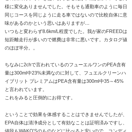
様に変化ありませんでした。そもそも通勤車のように毎日
同じコースを同じように走る車ではないので比較自体に意
味があるのかという思いはありますが…
いつもと変わらず8.6km/L程度でした。我が家のFREEDは
短距離走行が多いので燃費は非常に悪いです。カタログ値
のほぼ半分。。
ちなみに2chで言われているのフューエルワンのPEA含有
量は300ml中23%未満なのに対して、フュエルクリーンハ
イブリット プレミアムはPEA含有量は300ml中35～45%
と言われています。
これをみると圧倒的にお得です。
ということで効果を体感することはできませんでしたが、
EPA自体は清浄成分として有効なことは証明済みですし、
値段もWAKO’Sのものなどに比べると安いので、コンディ