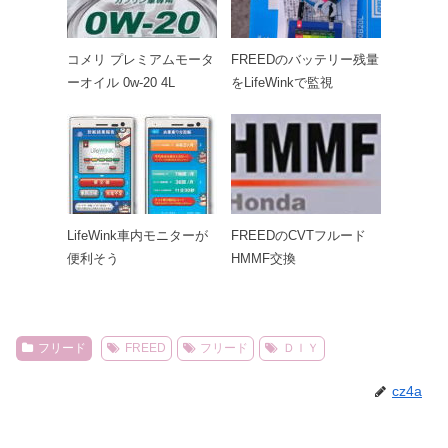
コメリ プレミアムモータ
FREEDのバッテリー残量
ーオイル 0w-20 4L
をLifeWinkで監視
LifeWink車内モニターが
FREEDのCVTフルード
便利そう
HMMF交換
フリード
FREED
フリード
ＤＩＹ
cz4a