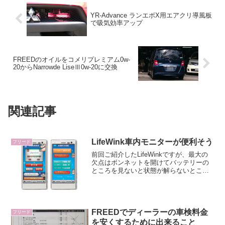
YR-Advance ランエボX用エアクリ導風板
で吸気効率アップ
FREEDのオイルをコメリプレミアム0w-
20からNarrowde LiseⅢ0w-20に交換
関連記事
LifeWink車内モニターが便利そう
フリード
前回ご紹介したLifeWinkですが、最大の
欠点はボンネットを開けてバッテリーの
ところを見ないと状態が解らないところ
でした。それを解決できる装置でなんと
社内のシガーソケットに刺して使えるも
のがありました。それがこちらLifeWink
車内モニ...
FREEDでディーラーの車検料金
フリード
を安くするために出来ること