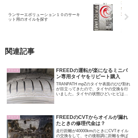
ランサーエボリューション１０のサーキ
ット用のオイルを探す
関連記事
FREEDの運転が楽になるミニバ
フリード
ン専用タイヤをリピート購入
TRANPATH mpZのタイヤ表面のひび割れ
が目立ってきたので、タイヤの交換を行
いました。タイヤの状態ひどいヒビはあ
りませんが、タイヤ表面の細かいヒビと
ともに、溝部分にもひび割れができてい
ます。既にこのタイヤは6年間使用してい
て、家族が乗...
FREEDのCVTからオイルが漏れ
フリード
たときの修理代金は？
走行距離が40000kmのときにCVTオイル
の交換をして、その後順調に距離を伸ば