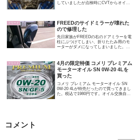
していましたが点検時にCVTからオイル
の漏れが見つかり修理をしました。右の
デフシールからCVTオイル漏れDIYという
わけにはいかないので、ホンダのディー
FREEDのサイドミラーが壊れた
ラーに修...
フリード
ので修理した
先日家族がFREEDの右のドアミラーを電
柱にぶつけてしまい、折りたたみ用のモ
ーターがダメになってしまいました。壊
れたミラーの状態エンジンを始動すると
ミラーをたたんでいる訳でもないのにミ
ラーのモーターが動いてミラーをあさっ
4月の限定特価 コメリ プレミアム
フリード
ての方向に向けてくれ...
モーターオイル SN 0W-20 4Lを
買った
コメリ プレミアム モーターオイル SN
0W-20 4Lが特売だったので買ってきまし
た。税込で1980円です。オイル交換自体
はあと2000kmほど先ですが、安いうちに
買っておきます。PAO配合ってどのくら
い？ところでこのオイル、2chなど...
コメント