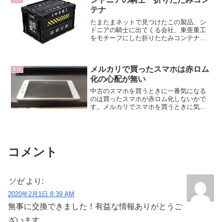
MP1...
テナ
たまたまネットで見つけたこの製品、シ
ドニアの騎士に出てくる会社、東亜重工
をモチーフにした折りたたみコンテナで
す。この少し変わった漢字の字体がいい
んですよね、かっこいいのですごくほし
くなりました。サーキットに行く際のい
メルカリで買ったスマホは赤ロム
ろいろな小物を入れておく...
生活
化の心配が無い
中古のスマホを買うときに一番気になる
のは買ったスマホが赤ロム化しないかで
す。メルカリでスマホを買うときに気に
なっていたのですが、調べたらちゃん
と、メルカリの取引ルールで決まってい
たので安心しました。中古スマホの出品
で禁止されている事メルカリ...
コメント
ソゼ
より:
2020年2月1日 8:39 AM
無事に交換できました！有益な情報ありがとうご
ざいます。