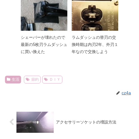
シェーバーが壊れたので
ラムダッシュの替刃の交
最新の5枚刃ラムダッシュ
換時期は内刃2年、外刃１
に買い換えた
年なので交換しよう
生活
節約
ＤＩＹ
cz4a
アクセサリーソケットの増設方法