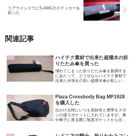
リアウインドウにS-AWCのステッカーを
貼った
関連記事
ハイテク素材で出来た超撥水の折
生活
りたたみ傘を買った
壊れてしまった折りたたみ傘を新調する
にあたって、どうせならハイテク素材で
出来た水弾きの良い超撥水傘が欲しいの
でいろいろ調べました。意外とみんな欲
しがりそうなものですがあまりこれと言
ったものが無く、探すのに結構時間がか
Plaza Crossbody Bag MP1928
生活
かりました。超撥水ハイテ...
を購入した
出かける時にいつも長財布と携帯をズボ
ンの後ろポケットに入れていますが、車
や椅子に座る際に毎度ポケットから出し
て、机の上に置くのが不便なのでショル
ダーバッグを購入しました。Plaza
Crossbody Bag MP1928を選んだ理由
シドニアの騎士 折りたたみコン
生活