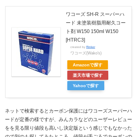
ワコーズ SH-R スーパーハ
ード 未塗装樹脂用耐久コー
ト剤 W150 150ml W150
[HTRC3]
created by
Rinker
ワコーズ(Wako's)
Amazonで探す
楽天市場で探す
Yahooで探す
ネットで検索するとカーボン保護にはワコーズスーパーハ
ードが定番の様ですが、みんカラなどのユーザーレビュー
をを見る限り値段も高いし決定版という感じでもなかった
ので別のも探してみたところ、値段が手ごろでカーボンの