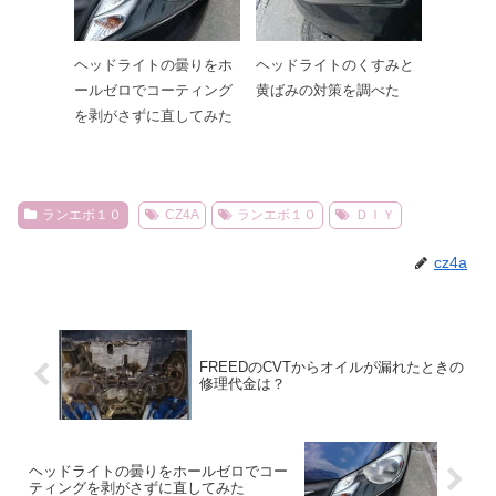
ヘッドライトの曇りをホ
ヘッドライトのくすみと
ールゼロでコーティング
黄ばみの対策を調べた
を剥がさずに直してみた
ランエボ１０
CZ4A
ランエボ１０
ＤＩＹ
cz4a
FREEDのCVTからオイルが漏れたときの
修理代金は？
ヘッドライトの曇りをホールゼロでコー
ティングを剥がさずに直してみた