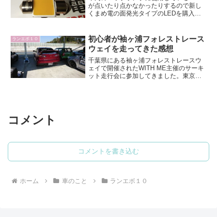
が点いたり点かなかったりするので新し
くまめ電の面発光タイプのLEDを購入し
ました。まめ電 T10×31 COB車内ルーム
ランプのレビュー今まで使っていたLED
は孫市屋で購入したものでこれは電球色
初心者が袖ヶ浦フォレストレース
ランエボ１０
の発色も...
ウェイを走ってきた感想
千葉県にある袖ヶ浦フォレストレースウ
ェイで開催されたWITH ME主催のサーキ
ット走行会に参加してきました。東京湾
アクアラインは早朝も渋滞するので注意
私の住んでいる場所から袖ヶ浦フォレス
トレースウェイに行くにはアクアライン
を通ると近いのです...
コメント
コメントを書き込む
ホーム
車のこと
ランエボ１０