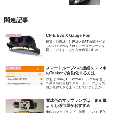
関連記事
CP-E Evo X Gauge Pod
ランエボ１０
最近、油温計、油圧計とSST油温計がほ
しいのでそれを入れるメーターフードを
探しています。なかなか自分の好みに合
うものが無いのですが、 海外のサイトで
面白いメーターフードを見つけました。
通常のメーターの上にかぶさるように配
置されます。試しに自...
スマートループへの接続をスマホ
ランエボ１０
のTaskerで自動化する方法
以前は0simとUSBのWiFiドングルを使っ
て乗車時に自動でスマートループから情
報が取得できるようにしていましたが、
0simのサービスが終了したので、スマホ
のデザリングでスマートループに自動で
つながるようにします。作成するスマー
電球色のマップランプは、まめ電
ランエボ１０
トループシ...
よりも孫市屋がおすすめ
車内のマップランプに使用しているLED