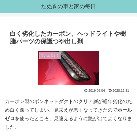
たぬきの車と家の毎日
白く劣化したカーボン、ヘッドライトや樹
脂パーツの保護つや出し剤
ランエボ１０
2019.08.04
2020.12.31
カーボン製のボンネットダクトのクリア層が経年劣化のた
め白く濁ってしまい、見栄えが悪くなってきたので
ホール
ゼロ
を使ったところ、見違えるように艶が出てよくなりま
した。