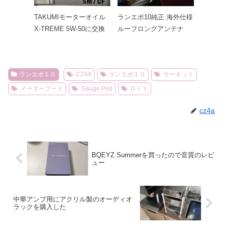
TAKUMIモーターオイル
ランエボ10純正 海外仕様
X-TREME 5W-50に交換
ルーフロングアンテナ
ランエボ１０
CZ4A
ランエボ１０
サーキット
メーターフード
Gauge Pod
ＤＩＹ
cz4a
BQEYZ Summerを買ったので音質のレビ
ュー
中華アンプ用にアクリル製のオーディオ
ラックを購入した