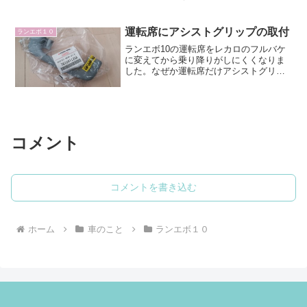
WRF9のときはガソリンの残量を意識し
ていなかったため、危うくガス欠になり
かけましたが、今回はその反省を生かし
運転席にアシストグリップの取付
ランエボ１０
て現地についてからすぐ...
ランエボ10の運転席をレカロのフルバケ
に変えてから乗り降りがしにくくなりま
した。なぜか運転席だけアシストグリッ
プが付いていないので、アシストグリッ
プがあれば乗り降りしやすくなるのでは
と思い、部品を取り寄せて取り付けてみ
ました。アシストグリッ...
コメント
コメントを書き込む
ホーム
車のこと
ランエボ１０