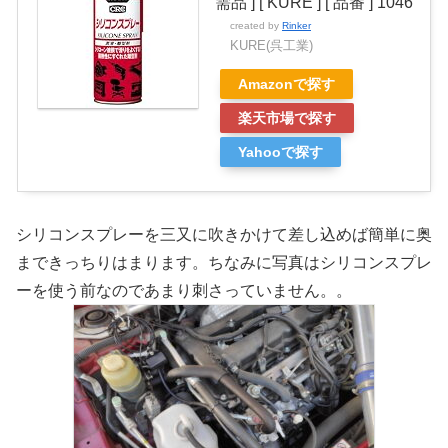
需品 ] [ KURE ] [ 品番 ] 1046
created by
Rinker
KURE(呉工業)
Amazonで探す
楽天市場で探す
Yahooで探す
シリコンスプレーを三又に吹きかけて差し込めば簡単に奥
まできっちりはまります。ちなみに写真はシリコンスプレ
ーを使う前なのであまり刺さっていません。。