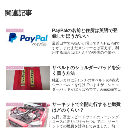
関連記事
PayPalの名前と住所は英語で登
ランエボ１０
録したほうがいい
最近日本でも扱いが増えてきたPayPalで
すが、まだまだメジャーとは言えず、利
用する場合はほとんどが外国の企業やサ
ービスではないでしょうか。PayPalは日
本語対応していますが、私は日本語で登
録していたがゆえに問題になってしまい
サベルトのショルダーパッドを安
ランエボ１０
ました。日本...
く買う方法
純正レカロに2インチのサベルトの4点式
シートベルトを付けていますが、ショル
ダーパッドがぼろぼろです。Amazonで買
うと3000円ぐらいしますが、個人売買で
格安で購入したサベルトのショルダーパ
ッドが届きましたので早速交換します。
サーキットで全開走行すると燃費
ランエボ１０
ショルダーパ...
はどのくらい？
先日、富士スピードウェイのレーシング
コースに走りに行ったついでに、サーキ
ットでの燃費を計測してみました。前回