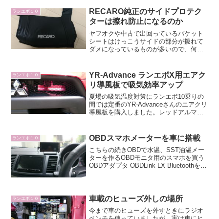
RECARO純正のサイドプロテク
ランエボ１０
ターは擦れ防止になるのか
ヤフオクや中古で出回っているバケット
シートはけっこうサイドの部分が擦れて
ダメになっているものが多いので、何と
か対策を考えたいところです。最初に思
いつくのがRECAROの純正サイドプロテ
クターだと思うので、実際に取り付けて
YR-Advance ランエボX用エアク
ランエボ１０
みました。レカロ純正...
リ導風板で吸気効率アップ
夏場の吸気温度対策にランエボ10乗りの
間では定番のYR-Advanceさんのエアクリ
導風板を購入しました。レッドアルマイ
トとつや消し黒塗装から選べますがボデ
ィカラーと合わせてレッドアルマイトを
選択しました。取り付けまず、ラジエー
OBDスマホメーターを車に搭載
ランエボ１０
ター上のカバ...
こちらの続きOBDで水温、SST油温メー
ターを作るOBDモニタ用のスマホを買う
OBDアダプタ OBDLink LX Bluetoothを買
った最終段階の組み立てです。まず、ス
マホを載せるためのホルダーを買いまし
た。『星光産業 スマートフォン...
車載のヒューズ外しの場所
ランエボ１０
今まで車のヒューズを外すときにラジオ
ペンチを使っていましたが、実は車にヒ