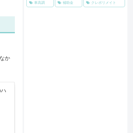
車高調
補助金
クレポリメイト
なか
のハ