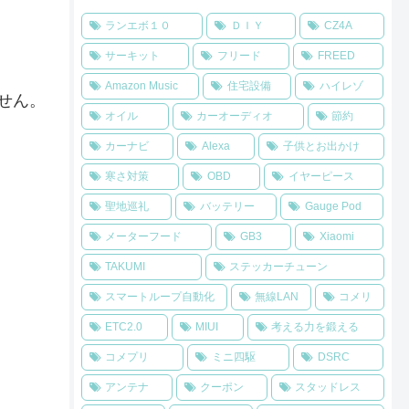
ランエボ１０
ＤＩＹ
CZ4A
サーキット
フリード
FREED
Amazon Music
住宅設備
ハイレゾ
せん。
オイル
カーオーディオ
節約
カーナビ
Alexa
子供とお出かけ
寒さ対策
OBD
イヤーピース
聖地巡礼
バッテリー
Gauge Pod
メーターフード
GB3
Xiaomi
TAKUMI
ステッカーチューン
スマートループ自動化
無線LAN
コメリ
ETC2.0
MIUI
考える力を鍛える
コメプリ
ミニ四駆
DSRC
アンテナ
クーポン
スタッドレス