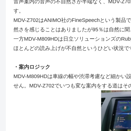
音声案内の音声の不自然さが半端なく、MDV-Z
す。
MDV-Z702はANIMO社のFineSpeech
然さを感じることはありましたが95％は自然に聞
一方MDV-M809HDは日立ソリューションズのRu
ほとんどの読み上げが不自然というひどい状況で
・案内ロジック
MDV-M809HDは車線の幅や渋滞考慮など細
せん。MDV-Z702でいつも変な案内をする道は