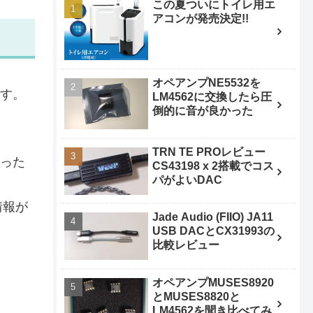
この夏ついにトイレ用エ
アコンが発売決定!!
オペアンプNE5532を
です。
LM4562に交換したら圧
倒的に音が良かった
TRN TE PROレビュー
持った
CS43198 x 2搭載でコス
パがよいDAC
情報が
Jade Audio (FIIO) JA11
USB DACとCX31993の
比較レビュー
オペアンプMUSES8920
とMUSES8820と
LM4562を聞き比べてみ