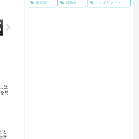
車高調
補助金
クレポリメイト
能には
Zを見
ビと
や音