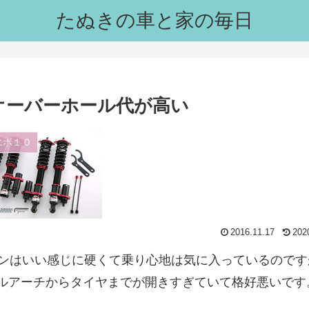
たぬきの車と家の毎日
c-Cのオーバーホール代が高い
エボ１０
2016.11.17
202
ョンはいい感じに硬くて乗り心地は気に入っているのです
ルアーチからタイヤまでが開きすぎていて格好悪いです