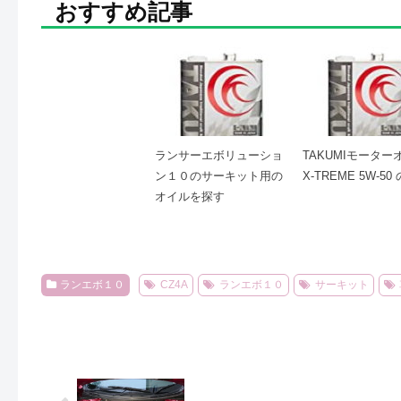
おすすめ記事
ランサーエボリューショ
TAKUMIモーター
ン１０のサーキット用の
X-TREME 5W-50
オイルを探す
ランエボ１０
CZ4A
ランエボ１０
サーキット