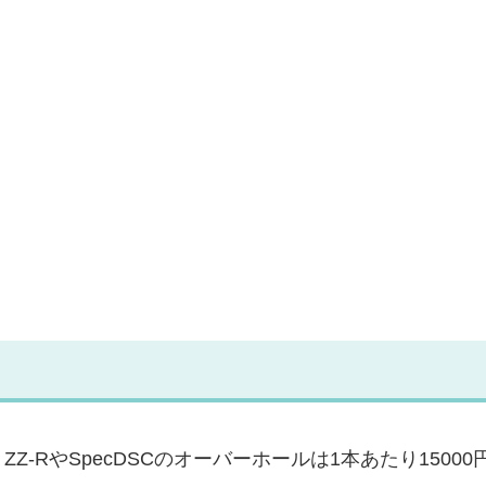
Z-RやSpecDSCのオーバーホールは1本あたり15000