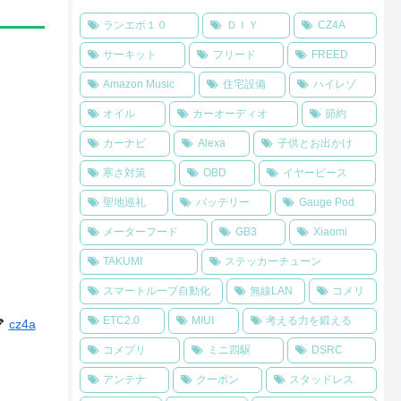
ランエボ１０
ＤＩＹ
CZ4A
サーキット
フリード
FREED
Amazon Music
住宅設備
ハイレゾ
オイル
カーオーディオ
節約
カーナビ
Alexa
子供とお出かけ
寒さ対策
OBD
イヤーピース
聖地巡礼
バッテリー
Gauge Pod
メーターフード
GB3
Xiaomi
TAKUMI
ステッカーチューン
スマートループ自動化
無線LAN
コメリ
ETC2.0
MIUI
考える力を鍛える
cz4a
コメプリ
ミニ四駆
DSRC
アンテナ
クーポン
スタッドレス