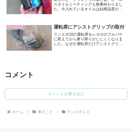
スタイルミーティングも無事終わりまし
た。今入れているオイルは結構温度が上
がってしまったので後は街乗りだけにし
て、もう次のサーキット走行には使いま
せん。なので燃料噴射装置のクリーニン
運転席にアシストグリップの取付
ランエボ１０
グをかねて、古河工業のフ...
ランエボ10の運転席をレカロのフルバケ
に変えてから乗り降りがしにくくなりま
した。なぜか運転席だけアシストグリッ
プが付いていないので、アシストグリッ
プがあれば乗り降りしやすくなるのでは
と思い、部品を取り寄せて取り付けてみ
ました。アシストグリッ...
コメント
コメントを書き込む
ホーム
車のこと
ランエボ１０