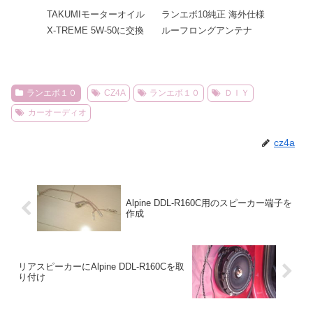
TAKUMIモーターオイル
ランエボ10純正 海外仕様
X-TREME 5W-50に交換
ルーフロングアンテナ
ランエボ１０
CZ4A
ランエボ１０
ＤＩＹ
カーオーディオ
cz4a
Alpine DDL-R160C用のスピーカー端子を
作成
リアスピーカーにAlpine DDL-R160Cを取
り付け