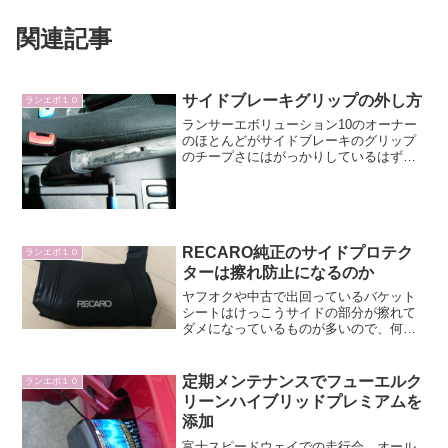
関連記事
サイドブレーキグリップの外し方
ランエボ１０
ランサーエボリューション10のオーナー
のほとんどがサイドブレーキのグリップ
のチープさにはがっかりしているはずで
す。間違いありません!私も軽自動車のよ
うなこのグリップが気に入らないため交
換しました。純正サイドブレーキグリッ
プの外し方ネットで調...
RECARO純正のサイドプロテク
ランエボ１０
ターは擦れ防止になるのか
ヤフオクや中古で出回っているバケット
シートはけっこうサイドの部分が擦れて
ダメになっているものが多いので、何と
か対策を考えたいところです。最初に思
いつくのがRECAROの純正サイドプロテ
クターだと思うので、実際に取り付けて
定期メンテナンスでフューエルク
ランエボ１０
みました。レカロ純正...
リーンハイブリッドプレミアムを
添加
富士スピードウェイでの走行会、オール