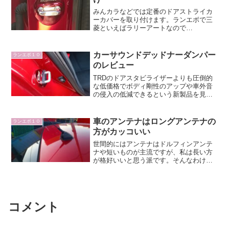
みんカラなどでは定番のドアストライカ
ーカバーを取り付けます。ランエボで三
菱といえばラリーアートなので
RALLIARTのロゴが入っているものを探
して買いました。ラリーアートのロゴ入
りドアストライカーカバーボディと同色
カーサウンドデッドナーダンパー
ランエボ１０
のメタリックレッドでシルバ...
のレビュー
TRDのドアスタビライザーよりも圧倒的
な低価格でボディ剛性のアップや車外音
の侵入の低減できるという新製品を見つ
けたので購入してみました。カーサウン
ドデッドナーダンパーのレビューそもそ
もこの製品の呼び名が分かりません。商
車のアンテナはロングアンテナの
ランエボ１０
品名にはCar Doo...
方がカッコいい
世間的にはアンテナはドルフィンアンテ
ナや短いものが主流ですが、私は長い方
が格好いいと思う派です。そんなわけで
ランエボは純正のショートアンテナから
海外輸出用のロングアンテナに交換して
いましたが、それよりも長くて好みの形
をしたアンテナを見つけた...
コメント