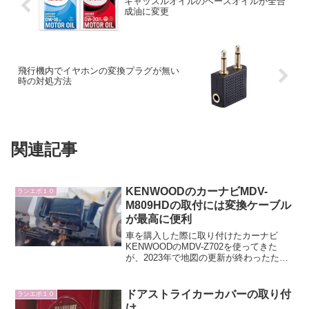
キャッスルオイルのベースオイルが全合
成油に変更
飛行機内でイヤホンの変換プラグが無い
時の対処方法
関連記事
KENWOODのカーナビMDV-
ランエボ１０
M809HDの取付には変換ケーブル
が最高に便利
車を購入した際に取り付けたカーナビ
KENWOODのMDV-Z702を使ってきた
が、2023年で地図の更新が終わったため
仕方なく買い替えをしました。もちろん
工賃の節約のために交換はDIYで行いま
す。MDV-M809HDを購入まずは商品選定
ドアストライカーカバーの取り付
ランエボ１０
のた...
け