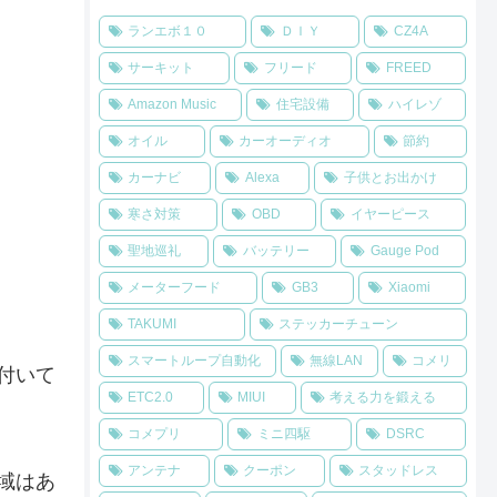
ランエボ１０
ＤＩＹ
CZ4A
サーキット
フリード
FREED
Amazon Music
住宅設備
ハイレゾ
オイル
カーオーディオ
節約
カーナビ
Alexa
子供とお出かけ
寒さ対策
OBD
イヤーピース
聖地巡礼
バッテリー
Gauge Pod
メーターフード
GB3
Xiaomi
TAKUMI
ステッカーチューン
スマートループ自動化
無線LAN
コメリ
付いて
ETC2.0
MIUI
考える力を鍛える
コメプリ
ミニ四駆
DSRC
アンテナ
クーポン
スタッドレス
域はあ