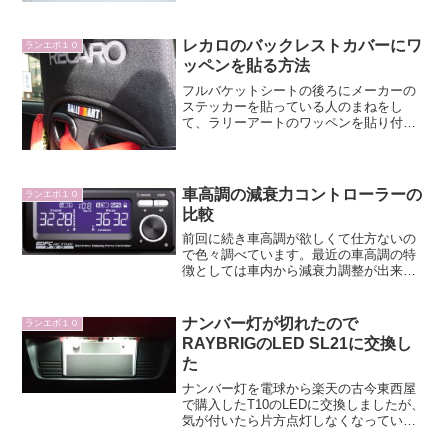
レカロのバックレストカバーにワ
ランエボ１０
ッペンを貼る方法
フルバケットシートの後ろにメーカーの
ステッカーを貼っている人のまねをし
て、ラリーアートのワッペンを貼り付け
てみました。ワッペンにマジックテープ
を貼るこちら購入したラリーアートのワ
ッペンです。このままでは生地に張り付
かないので、マジックテープ...
車高調の減衰力コントローラーの
ランエボ１０
比較
前回に続き車高調が欲しくて仕方ないの
で色々調べています。最近の車高調の特
徴としては車内から減衰力調整が出来る
コントローラーに対応しているものが多
いです。車内から停車中に手軽に調整で
きるのは魅力だと思うので各社のモデル
ナンバー灯が切れたので
ランエボ１０
を調べてみました。HKS...
RAYBRIGのLED SL21に交換し
た
ナンバー灯を電球から楽天の古今東西屋
で購入したT10のLEDに交換しましたが、
気が付いたら片方点灯しなくなっていた
ので、新しく交換しました。T10 ウェッ