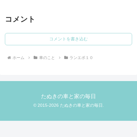
ジ球 LEDバルブ SAMSUNG製 アルミヒ
ートシンクが7ヶ月で壊れた向かって右側
だ...
コメント
コメントを書き込む
ホーム
車のこと
ランエボ１０
たぬきの車と家の毎日
© 2015-2026 たぬきの車と家の毎日.