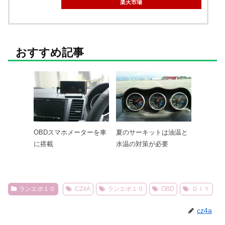
楽天市場
おすすめ記事
OBDスマホメーターを車
夏のサーキットは油温と
に搭載
水温の対策が必要
ランエボ１０
CZ4A
ランエボ１０
OBD
ＤＩＹ
cz4a