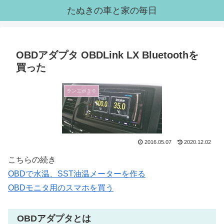
たぬきの車と家の毎日
OBDアダプタ OBDLink LX Bluetoothを
買った
ランエボ１０
2016.05.07
2020.12.02
こちらの続き
OBDで水温、SST油温メーターを作る
OBDモニタ用のスマホを買う
OBDアダプタとは