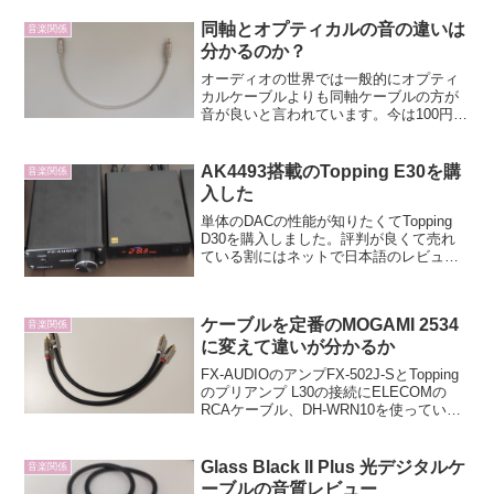
同軸とオプティカルの音の違いは
音楽関係
分かるのか？
オーディオの世界では一般的にオプティ
カルケーブルよりも同軸ケーブルの方が
音が良いと言われています。今は100円の
オプティカルケーブルを使っているので
どれだけ変わるか聞き比べてみました。
ベルデン 1506Aの同軸ケーブルを購入同
AK4493搭載のTopping E30を購
音楽関係
軸ケーブルを購...
入した
単体のDACの性能が知りたくてTopping
D30を購入しました。評判が良くて売れ
ている割にはネットで日本語のレビュー
を見かけないので心配でしたが杞憂でし
た。Topping D30と付属品日本メーカーと
違ってリモコンの電池が付いていない
ケーブルを定番のMOGAMI 2534
の...
音楽関係
に変えて違いが分かるか
FX-AUDIOのアンプFX-502J-SとTopping
のプリアンプ L30の接続にELECOMの
RCAケーブル、DH-WRN10を使っていま
したが、あまりにも見た目に細くて頼り
ないケーブルなので定番のMOGAMIのケ
ーブルに変えてみまし...
Glass Black II Plus 光デジタルケ
音楽関係
ーブルの音質レビュー