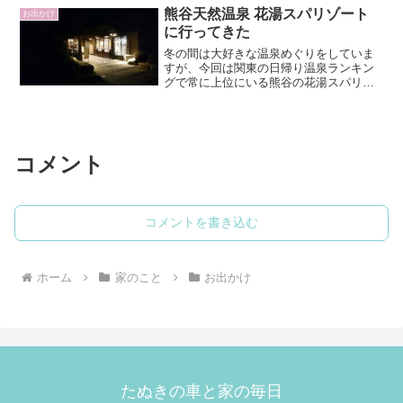
スノボを滑って6時過ぎにスキー場を出る
熊谷天然温泉 花湯スパリゾート
お出かけ
と、もう夕食を食べら...
に行ってきた
冬の間は大好きな温泉めぐりをしていま
すが、今回は関東の日帰り温泉ランキン
グで常に上位にいる熊谷の花湯スパリゾ
ートに行ってきました。マンガと岩盤
浴、そして100%源泉かけ流しの温泉で有
名な温泉です。駐車場が既に満車三連休
の中日に夕方から出かけ...
コメント
コメントを書き込む
ホーム
家のこと
お出かけ
たぬきの車と家の毎日