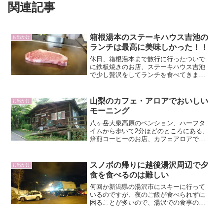
関連記事
箱根湯本のステーキハウス吉池の
お出かけ
ランチは最高に美味しかった！！
休日、箱根湯本まで旅行に行ったついで
に鉄板焼きのお店、ステーキハウス吉池
で少し贅沢をしてランチを食べてきまし
た。目の前でステーキを焼いてくれるの
で、見た目にも楽しいし、子供に本当に
いいお肉というのが、どんな味なのかを
山梨のカフェ・アロアでおいしい
お出かけ
知ってもらいたくて行って...
モーニング
八ヶ岳大泉高原のペンション、ハーフタ
イムから歩いて2分ほどのところにある、
焙煎コーヒーのお店、カフェアロアでモ
ーニングを頂いてきました。1日目の旅行
記はこちら、山梨旅行1日目、ペンション
ハーフタイムに泊まったカフェ・アロア
スノボの帰りに越後湯沢周辺で夕
お出かけ
のモーニングセット...
食を食べるのは難しい
何回か新潟県の湯沢市にスキーに行って
いるのですが、夜のご飯が食べられずに
困ることが多いので、湯沢での食事の注
意点です。お店の閉店時間が早いこれに
尽きます、夕方の5時ぐらいまでスキーや