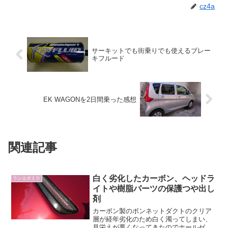
cz4a
サーキットでも街乗りでも使えるブレー
キフルード
EK WAGONを2日間乗った感想
関連記事
白く劣化したカーボン、ヘッドラ
ランエボ１０
イトや樹脂パーツの保護つや出し
剤
カーボン製のボンネットダクトのクリア
層が経年劣化のため白く濁ってしまい、
見栄えが悪くなってきたのでホールゼロ