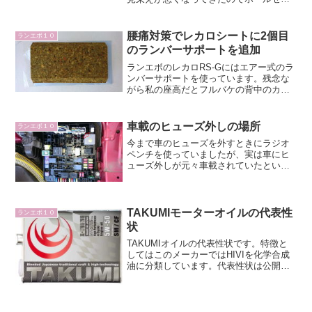
を使ったところ、見違えるように艶が出
てよくなりました。浸透性ガラス被膜耐
久コート剤 ホールゼロを買ったまず、前
腰痛対策でレカロシートに2個目
ランエボ１０
提としてカーボンパーツ...
のランバーサポートを追加
ランエボのレカロRS-Gにはエアー式のラ
ンバーサポートを使っています。残念な
がら私の座高だとフルバケの背中のカー
ブが完全にフィットしないため、長距離
を走ると腰の下のほうが痛くなってきま
す。毎回乗るたびにエアーポンプで8回ぐ
車載のヒューズ外しの場所
ランエボ１０
らい空気を入れて腰...
今まで車のヒューズを外すときにラジオ
ペンチを使っていましたが、実は車にヒ
ューズ外しが元々車載されていたという
事を知りました。エンジンルームにもヒ
ューズボックスがあるそもそもこの車に
ヒューズボックスは車内と車外の2箇所に
あります。実は私は今日...
TAKUMIモーターオイルの代表性
ランエボ１０
状
TAKUMIオイルの代表性状です。特徴と
してはこのメーカーではHIVIを化学合成
油に分類しています。代表性状は公開さ
れないだろうと勝手に思って問い合わせ
していなかったのですが、こうやって見
ると私が思っていたよりも性能が良いで
す。特に5w-5...