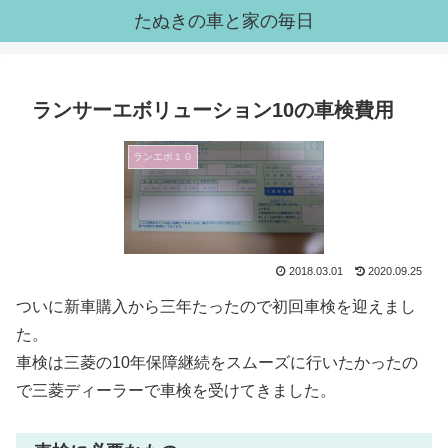
たぬきの車と家の毎日
ランサーエボリューション10の車検費用
ランエボ１０
2018.03.01
2020.09.25
ついに新車購入から三年たったので初回車検を迎えまし
た。
車検は三菱の10年保障継続をスムーズに行いたかったの
で三菱ディーラーで車検を受けてきました。