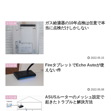
ガス給湯器の10年点検は任意で本
住宅設備
当に点検だけしかしない
2022.05.15
FireタブレットでEcho Autoが使
住宅設備
えない件
2022.05.08
ASUSルーターのメッシュ設定で
住宅設備
起きたトラブルと解決方法