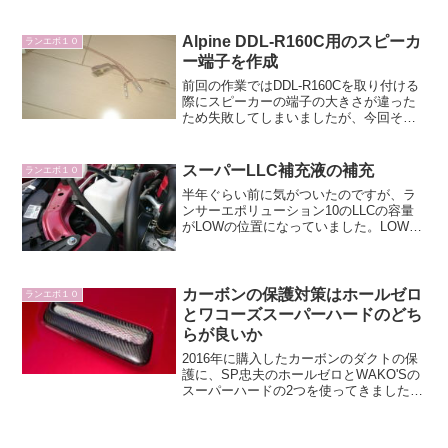
で、少しでも改善しよう思い前から気に
なっていたビレットIGスイッチを購入し
ました。ビレットIGスイッチの取付方法
Alpine DDL-R160C用のスピーカ
ランエボ１０
まずは純...
ー端子を作成
前回の作業ではDDL-R160Cを取り付ける
際にスピーカーの端子の大きさが違った
ため失敗してしまいましたが、今回その
端子を取り付けるために電工ペンチを新
たに購入しました。エーモン ターミナル
セット 電工ペンチ付を購入定番中の定
スーパーLLC補充液の補充
ランエボ１０
番、エーモンの...
半年ぐらい前に気がついたのですが、ラ
ンサーエポリューション10のLLCの容量
がLOWの位置になっていました。LOWも
範囲内だからいいかなと思っていたので
すが、やっぱり気になるのでLLC補充液
を購入して追加しました。スーパーLLC
用補充液HK...
カーボンの保護対策はホールゼロ
ランエボ１０
とワコーズスーパーハードのどち
らが良いか
2016年に購入したカーボンのダクトの保
護に、SP忠夫のホールゼロとWAKO'Sの
スーパーハードの2つを使ってきました。
何度かカーボンの手入れをして両方の製
品の特長が分かって来たのでまとめてみ
ます。6年間エンジンの熱にさらされたカ