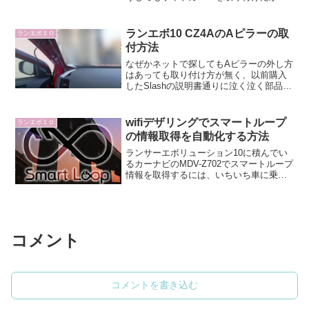
たので、調べてみました。RECAROのカ
タログでは？RECAROの純正オプション
のヘッドパッドやアジャスターパッドは
ランエボ10 CZ4AのAピラーの取
ランエボ１０
対応型番がベロ...
付方法
なぜかネットで探してもAピラーの外し方
はあっても取り付け方が無く、以前購入
したSlashの説明書通りに泣く泣く部品を
カットしてAピラーを戻すという失態を2
回ほどしたので、戻す方法を記載してお
きます。ランエボ10 CZ4AのAピラーの取
wifiデザリングでスマートループ
ランエボ１０
付方法...
の情報取得を自動化する方法
ランサーエボリューション10に積んでい
るカーナビのMDV-Z702でスマートループ
情報を取得するには、いちいち車に乗る
際にスマホのwifiデザリングを有効にする
必要があり面倒だったので対策を考えま
す。現在の問題点1.車に乗る2.スマホのデ
ザ...
コメント
コメントを書き込む