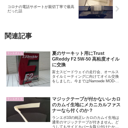
コロナの電話サポートが親切丁寧で最高
だった話
関連記事
夏のサーキット用にTrust
ランエボ１０
GReddy F2 5W-50 高粘度オイル
に交換
富士スピードウェイの走行会、オールス
タイルミーティングに向けてオイル交換
をしました。今まではNarrowde MOD-
Lube 7.5W-50P-SPでしたが、以前参加し
たNPAC走行会で頂いたTrustのF2オイル
に交換しました。F2 5...
マジックテープが付かないレカロ
ランエボ１０
のカムイ生地にメカニカルファス
ナーなら付くのか？
ランエボ10の純正レカロのカムイ生地は
通常のマジックテープが付きません。ど
うしてもサイドカバーを取り付けたかっ