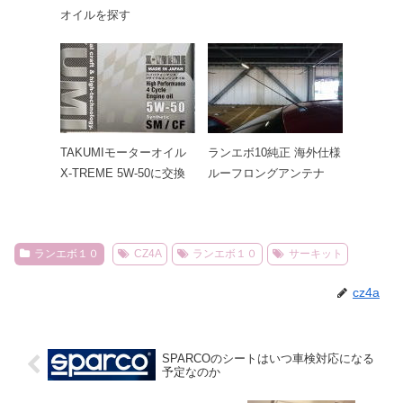
オイルを探す
TAKUMIモーターオイル
ランエボ10純正 海外仕様
X-TREME 5W-50に交換
ルーフロングアンテナ
ランエボ１０
CZ4A
ランエボ１０
サーキット
cz4a
SPARCOのシートはいつ車検対応になる
予定なのか