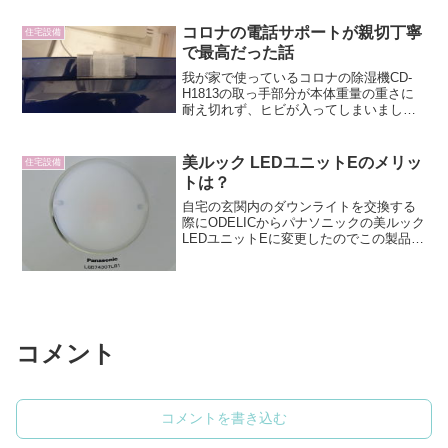
ト、電球色と昼白色に切り替えられたり
ととても多...
コロナの電話サポートが親切丁寧
住宅設備
で最高だった話
我が家で使っているコロナの除湿機CD-
H1813の取っ手部分が本体重量の重さに
耐え切れず、ヒビが入ってしまいまし
た。CD-H1813は重さが12.5kgもあり、4
年ぐらい使ったので経年劣化かなと思い
ますが、さすがに壊れたままでは都合が
美ルック LEDユニットEのメリッ
住宅設備
悪いの...
トは？
自宅の玄関内のダウンライトを交換する
際にODELICからパナソニックの美ルック
LEDユニットEに変更したのでこの製品に
ついてまとめてみます。LEDユニットEの
メリットは無いのっけから書いてしまい
ましたが、メリットはありません。パナ
ソニックが...
コメント
コメントを書き込む