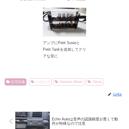
アンプにPetit Susieと
Petit Tankを追加してクリ
アな音に
住宅設備
ハイレゾ
Amazon Music
Alexa
cz4a
Echo Autoは音声の認識精度が悪くて動
作が特殊なので注意