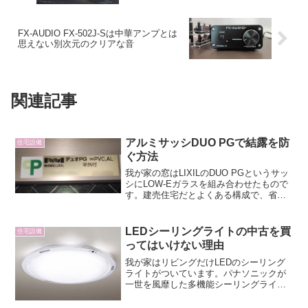
FX-AUDIO FX-502J-Sは中華アンプとは
思えない別次元のクリアな音
関連記事
アルミサッシDUO PGで結露を防
住宅設備
ぐ方法
我が家の窓はLIXILのDUO PGというサッ
シにLOW-Eガラスを組み合わせたもので
す。建売住宅だとよくある構成で、省エ
ネ等級4を満たすための設計で開口部強化
型と呼ばれるものだとよく使われていま
す。DUO PGの基本性能DUO PGはア
LEDシーリングライトの中古を買
住宅設備
ル...
ってはいけない理由
我が家はリビングだけLEDのシーリング
ライトがついています。パナソニックが
一世を風靡した多機能シーリングライト
のEVERLEDS HH-LC710Aで、エコナビ
での自動明るさ調整や、スポットライ