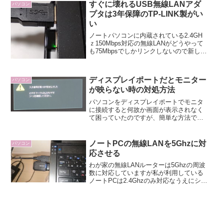
しているPCに光学ドライブだけ移植しま
すぐに壊れるUSB無線LANアダ
パソコン
した...
プタは3年保障のTP-LINK製がい
い
ノートパソコンに内蔵されている2.4GH
ｚ150Mbps対応の無線LANがどうやって
も75Mbpsでしかリンクしないので新しく
USB接続の無線LANを買うことにしまし
た。ELECOM製の無線LANは不安定だっ
た以前はこのWDC-867SU3...
ディスプレイポートだとモニター
パソコン
が映らない時の対処方法
パソコンをディスプレイポートでモニタ
に接続すると何故か画面が表示されなく
て困っていたのですが、簡単な方法で解
決できましたので備忘録として記録して
おきます。ちなみにドライバー更新をし
ても解決しませんし、複数の解決方法や
ノートPCの無線LANを5Ghzに対
パソコン
可能性を列挙している情報...
応させる
わが家の無線LANルーターは5Ghzの周波
数に対応していますが私が利用している
ノートPCは2.4Ghzのみ対応なうえにシン
グルチャンネル通信のためリンク速度が
150Mbpsまでしか出ません。最近はNAS
からデータをダウンロードするのがスト
レ...