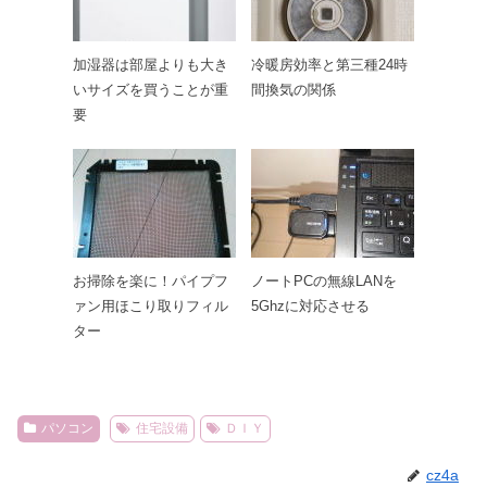
加湿器は部屋よりも大き
冷暖房効率と第三種24時
いサイズを買うことが重
間換気の関係
要
お掃除を楽に！パイプフ
ノートPCの無線LANを
ァン用ほこり取りフィル
5Ghzに対応させる
ター
パソコン
住宅設備
ＤＩＹ
cz4a