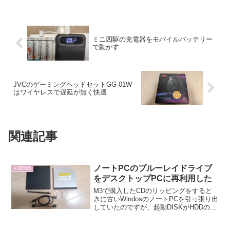
ミニ四駆の充電器をモバイルバッテリー
で動かす
JVCのゲーミングヘッドセットGG-01W
はワイヤレスで遅延が無く快適
関連記事
ノートPCのブルーレイドライブ
音楽関係
をデスクトップPCに再利用した
M3で購入したCDのリッピングをすると
きに古いWindosのノートPCを引っ張り出
していたのですが、起動DISKがHDDのた
め起動に5分かかるなんてざらで、使い勝
手の悪さにいい加減疲れたので普段使い