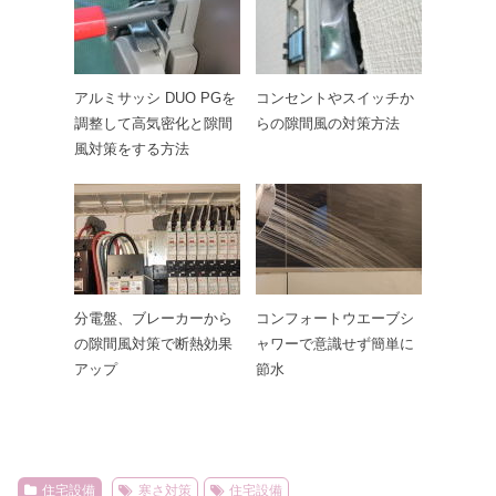
アルミサッシ DUO PGを
コンセントやスイッチか
調整して高気密化と隙間
らの隙間風の対策方法
風対策をする方法
分電盤、ブレーカーから
コンフォートウエーブシ
の隙間風対策で断熱効果
ャワーで意識せず簡単に
アップ
節水
住宅設備
寒さ対策
住宅設備