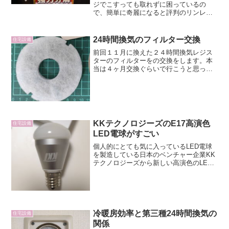
ジでこすっても取れずに困っているの
で、簡単に奇麗になると評判のリンレイ
のウルトハ－ドクリ－ナーを購入してみ
ました。風呂の床の黒ずみが全く取れな
い風呂は定期的に掃除をしていますが、
24時間換気のフィルター交換
住宅設備
住んでから10年以上たって...
前回１１月に換えた２４時間換気レジス
ターのフィルターをの交換をします。本
当は４ヶ月交換ぐらいで行こうと思って
いたんですが、忘れていて伸びてしまい
ました。フィルター交換作業さっそくフ
ィルターを外す作業を始めます。我家の
レジスターはDAIKEN...
KKテクノロジーズのE17高演色
住宅設備
LED電球がすごい
個人的にとても気に入っているLED電球
を製造している日本のベンチャー企業KK
テクノロジーズから新しい高演色のLED
電球が発売されました。KKテクノロジー
ズのLEDの特徴高演色タイプはとても発
色がよく、東芝やパナソニックの中途半
端な色合いと違...
冷暖房効率と第三種24時間換気の
住宅設備
関係