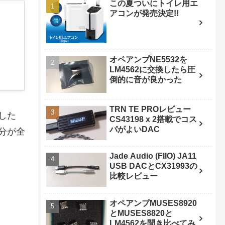
この夏ついにトイレ用エ
アコンが発売決定!!
オペアンプNE5532を
LM4562に交換したら圧
倒的に音が良かった
TRN TE PROレビュー
した
CS43198 x 2搭載でコス
パがよいDAC
分が全
Jade Audio (FIIO) JA11
USB DACとCX31993の
比較レビュー
オペアンプMUSES8920
とMUSES8820と
LM4562を聞き比べてみ