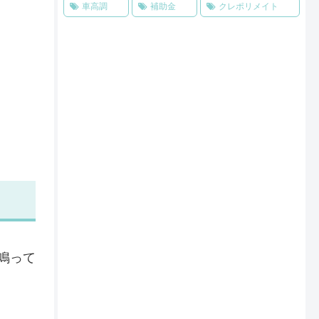
車高調
補助金
クレポリメイト
鳴って