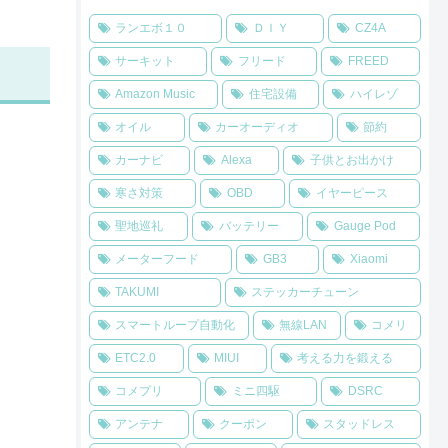
ランエボ１０
ＤＩＹ
CZ4A
サーキット
フリード
FREED
Amazon Music
住宅設備
ハイレゾ
オイル
カーオーディオ
節約
カーナビ
Alexa
子供とお出かけ
寒さ対策
OBD
イヤーピース
聖地巡礼
バッテリー
Gauge Pod
メーターフード
GB3
Xiaomi
TAKUMI
ステッカーチューン
スマートループ自動化
無線LAN
コメリ
ETC2.0
MIUI
考える力を鍛える
コメプリ
ミニ四駆
DSRC
アンテナ
クーポン
スタッドレス