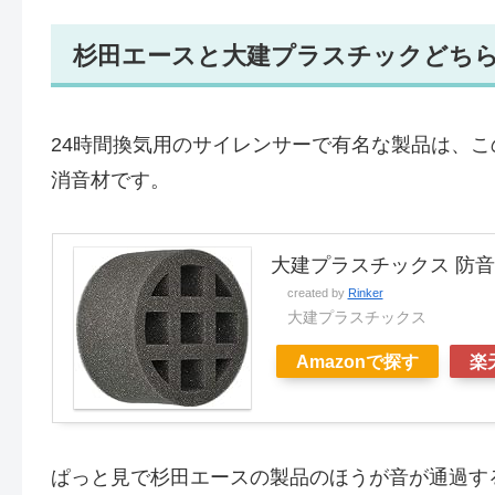
杉田エースと大建プラスチックどち
24時間換気用のサイレンサーで有名な製品は、
消音材です。
大建プラスチックス 防音パ
created by
Rinker
大建プラスチックス
Amazonで探す
楽
ぱっと見で杉田エースの製品のほうが音が通過す