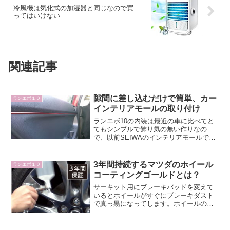
冷風機は気化式の加湿器と同じなので買
ってはいけない
関連記事
隙間に差し込むだけで簡単、カー
ランエボ１０
インテリアモールの取り付け
ランエボ10の内装は最近の車に比べてと
てもシンプルで飾り気の無い作りなの
で、以前SEIWAのインテリアモールでド
アの部分に赤いラインを入れましたが、
少し不満があったので今回新しく交換し
ました。セイワ(SEIWA)モール インテリ
3年間持続するマツダのホイール
ランエボ１０
アスリムモー...
コーティングゴールドとは？
サーキット用にブレーキバッドを変えて
いるとホイールがすぐにブレーキダスト
で真っ黒になってします。ホイールの形
が複雑だと洗うのにも時間がかかります
し、焼きついたダストはなかなか落ちま
せん。なので何かいいホイールコーティ