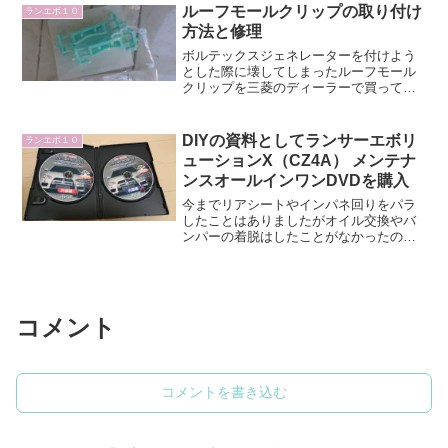
ルーフモールクリップの取り付け
ングは無いかと探していた...
ランエボ１０
方法と修理
ボルテックスジェネレーターを付けよう
とした際に壊してしまったルーフモール
クリップを三菱のディーラーで買ってき
ました。壊してからだいぶ経ってしまっ
たのですが実用上あまり困ることが無か
ったので今まで放置していましたが、先
DIYの資料としてランサーエボリ
ランエボ１０
日の富士スピードウェイで...
ューションX（CZ4A） メンテナ
ンスオールインワンDVDを購入
今までリアシートやインパネ回りをパラ
したことはありましたがオイル交換やバ
ンパーの着脱はしたことがなかったので
お手本となる資料としてメンテナンスオ
ールインワンDVDを買いました。■外装編
知りたかったバンパーの着脱は丁寧に解
説されていたので理解...
コメント
コメントを書き込む