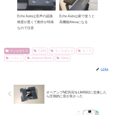
Echo Autoは音声の認識
Echo Autoは家で使うと
精度が悪くて動作が特殊
高機能Alexaになる
なので注意
ランエボ１０
CZ4A
ランエボ１０
ＤＩＹ
ハイレゾ
Amazon Music
Alexa
cz4a
オペアンプNE5532をLM4562に交換した
ら圧倒的に音が良かった