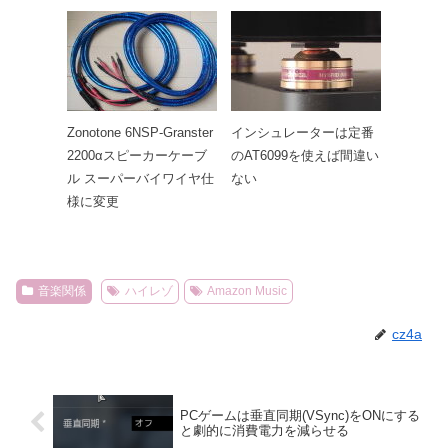
Zonotone 6NSP-Granster
インシュレーターは定番
2200αスピーカーケーブ
のAT6099を使えば間違い
ル スーパーバイワイヤ仕
ない
様に変更
音楽関係
ハイレゾ
Amazon Music
cz4a
PCゲームは垂直同期(VSync)をONにする
と劇的に消費電力を減らせる