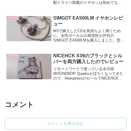
動ドライバ搭載のイヤホンは初めてなの
でどんな音が鳴るか楽しみです。Rinkoの
パッケージパッケージですが、白と黒の
Rinkoがいいかんじになって...
SIMGOT EA500LM イヤホンレビ
音楽関係
ュー
M3で購入したCDを気持ちよく聞くため
に、女性ボーカルの再現性が評判の
SIMGOT EA500LMを購入しました。型番
はSIMGOT EA500ではなくSIMGOT
EA500LMなので型番を間違えないように
してください。国内での扱いは最近...
NICEHCK X39のブラックとシル
音楽関係
バーを両方購入したのでレビュー
リモートワークで使っている水月雨
MOONDROP Quarksがぼろくなってきた
ので、AliexpressのセールでNICEHCK
X39を購入しました。NICEHCK X39の付
属品このイヤホンは面白くてボディの色
によって採用されている...
コメント
コメントを書き込む