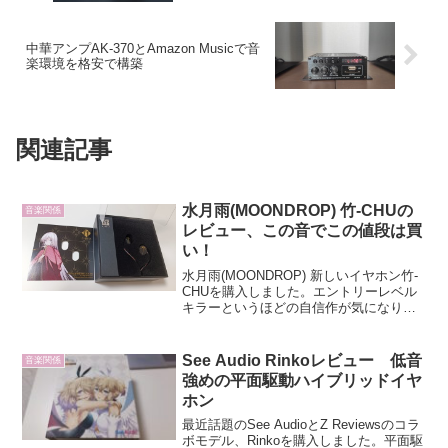
中華アンプAK-370とAmazon Musicで音
楽環境を格安で構築
関連記事
水月雨(MOONDROP) 竹-CHUの
音楽関係
レビュー、この音でこの値段は買
い！
水月雨(MOONDROP) 新しいイヤホン竹-
CHUを購入しました。エントリーレベル
キラーというほどの自信作が気になり購
入してしまいました。竹-CHUのパッケー
ジいつもの女の子のイラストが描かれた
パッケージですが、竹というぐらいなの
See Audio Rinkoレビュー 低音
音楽関係
で和風な...
強めの平面駆動ハイブリッドイヤ
ホン
最近話題のSee AudioとZ Reviewsのコラ
ボモデル、Rinkoを購入しました。平面駆